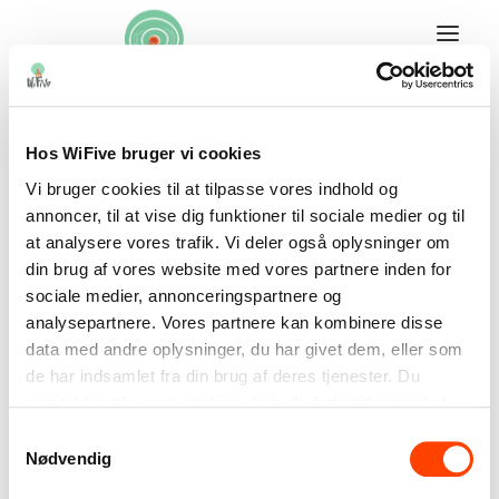
Nyhedsbrev
Om projektet
Flagskibsklasser
Hvad er WiFive?
Hos WiFive bruger vi cookies
Feedback
WiFive på EMU -
Fælles mål
Vi bruger cookies til at tilpasse vores indhold og
Digital dannelse i skolen
annoncer, til at vise dig funktioner til sociale medier og til
Danmarks læringsportal
Undervisningsmateriale
at analysere vores trafik. Vi deler også oplysninger om
Den Digitale Skattejagt
Indskoling
din brug af vores website med vores partnere inden for
Mellemtrin
sociale medier, annonceringspartnere og
Videoer til undervisningsmaterialet
analysepartnere. Vores partnere kan kombinere disse
WiFive på Clio
data med andre oplysninger, du har givet dem, eller som
Kørekort
de har indsamlet fra din brug af deres tjenester. Du
Lærerkursus
Forældre
samtykker til vores cookies, hvis du fortsætter med at
Til dig som forælder
anvende vores hjemmeside.
Samtykkevalg
Dansk
EMU – Danmarks Læringsportal fremhæver nu WiFive
Dansk
Nødvendig
Kalaallisut
som et af de digitale læringsforløb, som skoler kan