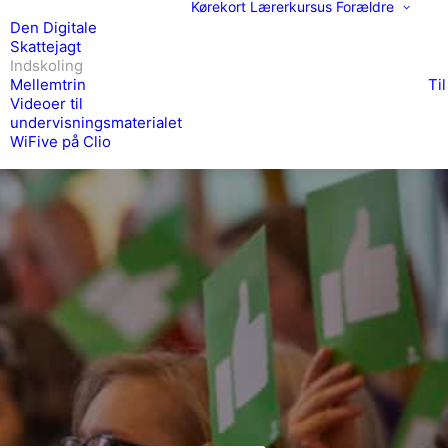
Kørekort
Lærerkursus
Forældre
Den Digitale
Skattejagt
Indskoling
Mellemtrin
Ti
Videoer til
undervisningsmaterialet
WiFive på Clio