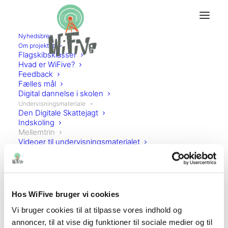
Nyhedsbrev
Om projektet
Flagskibsklasser
Hvad er WiFive?
Mellemtrin
Feedback
Fælles mål
Digital dannelse i skolen
Undervisningsmateriale
Den Digitale Skattejagt
Indskoling
Mellemtrin
Videoer til undervisningsmaterialet
WiFive på Clio
Vi har udviklet fire undervisningsmoduler i
Kørekort
digital dannelse til mellemtrinnet. Læs mere
Lærerkursus
Forældre
om modulerne herunder og download
Til dig som forælder
Hos WiFive bruger vi cookies
materialet gratis nederst på siden
Dansk
Dansk
Vi bruger cookies til at tilpasse vores indhold og
Kalaallisut
annoncer, til at vise dig funktioner til sociale medier og til