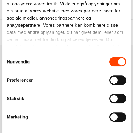
at analysere vores trafik. Vi deler også oplysninger om
MODUL 1 - DEN GODE TONE
din brug af vores website med vores partnere inden for
Search
sociale medier, annonceringspartnere og
MODUL 2 - TEKNOLOGIFORSTÅELSE
analysepartnere. Vores partnere kan kombinere disse
data med andre oplysninger, du har givet dem, eller som
de har indsamlet fra din brug af deres tjenester. Du
MODUL 3 - DEN GODE STIL
samtykker til vores cookies, hvis du fortsætter med at
anvende vores hjemmeside.
Samtykkevalg
MODUL 4 - SIKKERHED ONLINE
Nødvendig
Præferencer
Når du klikker download bliver du stillet en
række spørgsmål, det er en stor hjælp, hvis
du vil bruge 30 sekunder på at besvare dem.
Statistik
Du bliver stillet direkte videre til download,
når du er færdig
Marketing