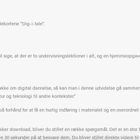
ekortene ”Dig-i-tale”.
l sige, at der er
to
undervisningslektioner i
alt, og en hjemmeopgave
 snakke om digital dannelse, så kan man i denne udvidelse gå samm
tur og teknologi til andre kontekster.”
 forhånd for at få en hurtig indføring i materialet og en overordnet
kker download, bliver du stillet en række spørgsmål. Det er en stor 
ge 30 sekunder på at besvare dem. Du bliver stillet direkte videre ti