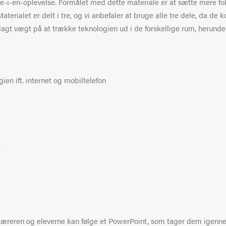
re-i-en-oplevelse. Formålet med dette materiale er at sætte mere fok
 Materialet er delt i tre, og vi anbefaler at bruge alle tre dele, da 
lagt vægt på at trække teknologien ud i de forskellige rum, herunder
gien ift. internet og mobiltelefon
k
r læreren og eleverne kan følge et PowerPoint, som tager dem igenn