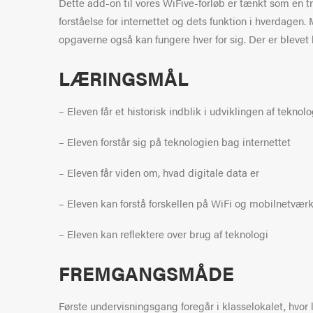
Dette add-on
til vores
WiFive-
forløb er tænkt som en t
forståelse for internettet og dets funktion i hverdagen.
opgaverne også kan fungere hver for sig. Der er blevet 
LÆRINGSMÅL
–
Eleven får et historisk indblik i udviklingen af teknolo
–
Eleven forstår sig på teknologien bag internettet
–
Eleven får viden om, hvad
digitale
data er
–
Eleven kan forstå forskellen på
WiFi
og mobilnetvær
–
Eleven kan
reflektere
over
brug af teknologi
FREMGANGSMÅDE
Første undervisningsgang foregår i klasselokalet, hvo