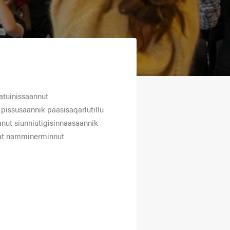
atuinissaannut
 pissusaannik paasisaqarlutillu
sanut siunniutigisinnaasaannik
issat namminerminnut