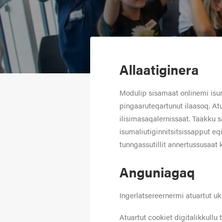
Allaatiginera
Modulip sisamaat onlinemi isu
pingaaruteqartunut ilaasoq. Atu
ilisimasaqalernissaat. Taakku sa
isumaliutiginnitsitsissapput eq
tunngassutillit annertussusaat ki
Anguniagaq
Ingerlatsereernermi atuartut uk
Atuartut cookiet digitalikkullu t