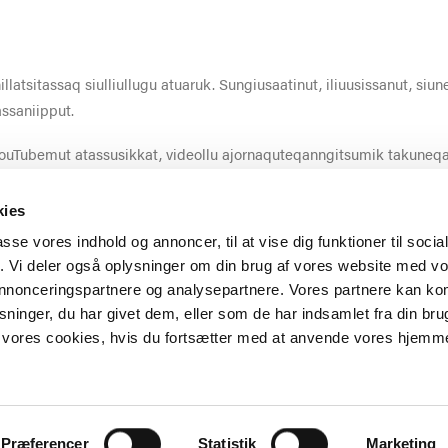
nillatsitassaq siulliullugu atuaruk. Sungiusaatinut, iliuusissanut, siu
assaniipput.
YouTubemut atassusikkat, videollu ajornaquteqanngitsumik takune
ersinnaanerata akuerinissaa.
kies
passe vores indhold og annoncer, til at vise dig funktioner til soci
fik. Vi deler også oplysninger om din brug af vores website med v
 annonceringspartnere og analysepartnere. Vores partnere kan k
ninger, du har givet dem, eller som de har indsamlet fra din bru
il vores cookies, hvis du fortsætter med at anvende vores hjemm
 ISUMANNAASSUSSERMUT ATORTUSSIAT TA
Præferencer
Statistik
Marketing