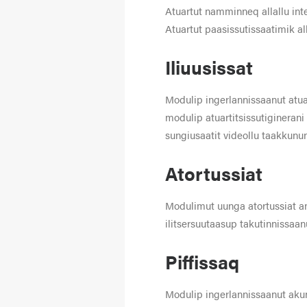
Atuartut namminneq allallu inter
Atuartut paasissutissaatimik all
Iliuusissat
Modulip ingerlannissaanut atua
modulip atuartitsissutiginerani
sungiusaatit videollu taakkunu
Atortussiat
Modulimut uunga atortussiat anil
ilitsersuutaasup takutinnissaan
Piffissaq
Modulip ingerlannissaanut aku