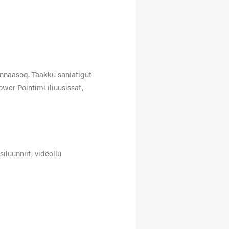
innaasoq. Taakku saniatigut
ower Pointimi iliuusissat,
iluunniit, videollu