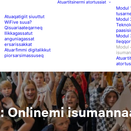
Atuartitsinermi atortussiat
Modul 1
tusarn
Atuaqatigiit siuuttut
Modul 
WiFive suua?
Teknol
Qisuariaateqarneq
paasis
Ilikkagassatut
Modul 
anguniagassat
Ileqqo
ersarissakkat
Modul 
Atuarfimmi digitalikkut
isuman
piorsarsimassuseq
Atuarti
atortus
: Onlinemi isumann