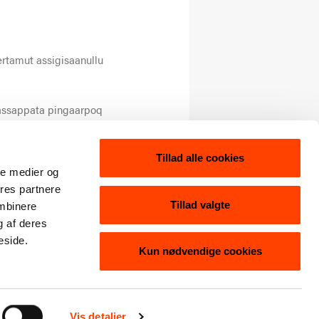
nertamut assigisaanullu
qassappata pingaarpoq
Tillad alle cookies
ale medier og
ores partnere
Tillad valgte
ombinere
g af deres
eside.
Kun nødvendige cookies
MAASA UGGUUNA AAKKIT
Vis detaljer