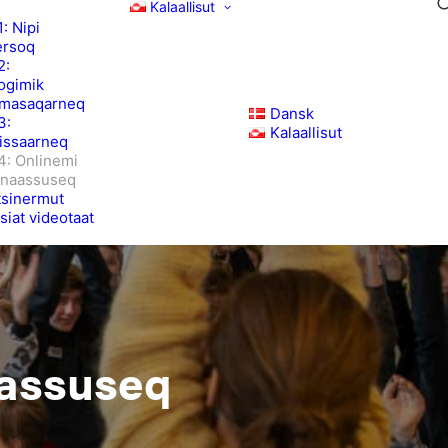
Kalaallisut
: Nipi
ersoq
2:
ogimik
imasaqarneq
Dansk
3:
Kalaallisut
rissaarneq
4: Onlinemi
naassuseq
tsinermut
siat videotaat
aassuseq