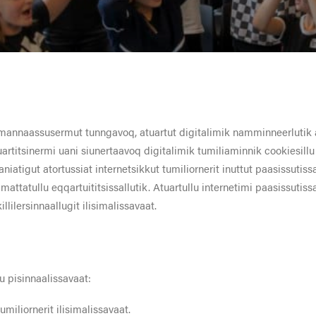
mannaassusermut tunngavoq, atuartut digitalimik namminneerlutik 
artitsinermi uani siunertaavoq digitalimik tumiliaminnik cookiesillu
niatigut atortussiat internetsikkut tumiliornerit inuttut paasissutis
imattatullu eqqartuititsissallutik. Atuartullu internetimi paasissut
llilersinnaallugit ilisimalissavaat.
u pisinnaalissavaat:
umiliornerit ilisimalissavaat.