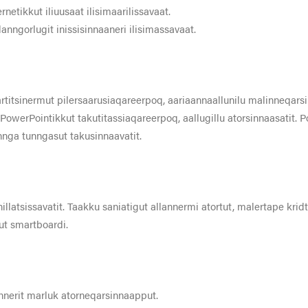
netikkut iliuusaat ilisimaarilissavaat.
anngorlugit inissisinnaaneri ilisimassavaat.
rtitsinermut pilersaarusiaqareerpoq, aariaannaallunilu malinneqars
 PowerPointikkut takutitassiaqareerpoq, aallugillu atorsinnaasatit. P
nnga tunngasut takusinnaavatit.
latsissavatit. Taakku saniatigut allannermi atortut, malertape kridts
ut smartboardi.
nnerit marluk atorneqarsinnaapput.