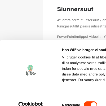
Siunnersuut
Atuartitsinermut ilitsersuut / a
tunngassutillit paasissutissat t
PowerPointimiipput videoliat 
PowerPointip internetimut aall
Hos WiFive bruger vi coo
Vi bruger cookies til at til
til at analysere vores tra
inden for sociale medier,
disse data med andre oplys
tjenester. Du samtykker t
MODUL 4-MI ONLINEMI
Samtykkevalg
Nødvendig